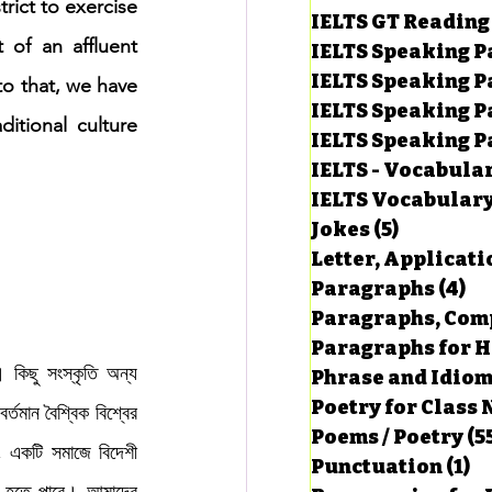
rict to exercise 
IELTS GT Reading
of an affluent 
IELTS Speaking P
IELTS Speaking P
to that, we have 
IELTS Speaking P
itional culture 
IELTS Speaking Par
IELTS - Vocabula
IELTS Vocabular
Jokes
(5)
5 posts
Letter, Applicati
Paragraphs
(4)
4 
Paragraphs, Comp
Paragraphs for HS
কিছু সংস্কৃতি অন্য 
Phrase and Idio
Poetry for Class 
মান বৈশ্বিক বিশ্বের 
Poems / Poetry
(5
, একটি সমাজে বিদেশী 
Punctuation
(1)
1 