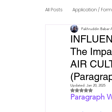
All Posts
Application / Form
Cambridge IELTS Speaking
Fakhruddin Babar
INFLUE
The Impa
Common Mistakes
Co
AIR CU
Cambridge IELTS Listenin
(Paragrap
Updated:
Jan 20, 2025
Cambridge Academic Rea
Rated NaN out of 5 
Paragraph W
Fun Quizzes, Riddles, Brain