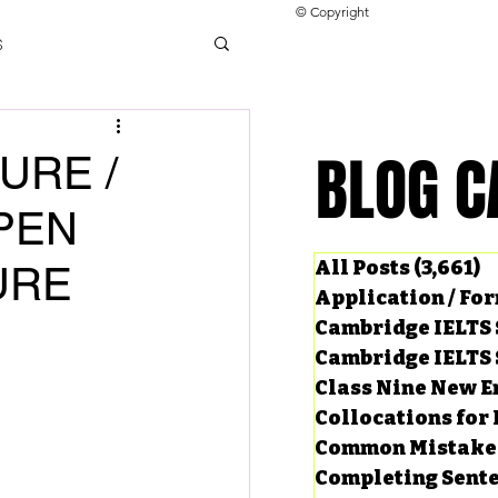
© Copyright
s
llocations for IELTS
BLOG C
BLOG C
URE /
OPEN
ng Tests
All Posts
(3,661)
3
URE
Application / Fo
Cambridge IELTS 
Cambridge IELTS 
Class Nine New E
Collocations for 
Common Mistake
Completing Sent
ard Questions