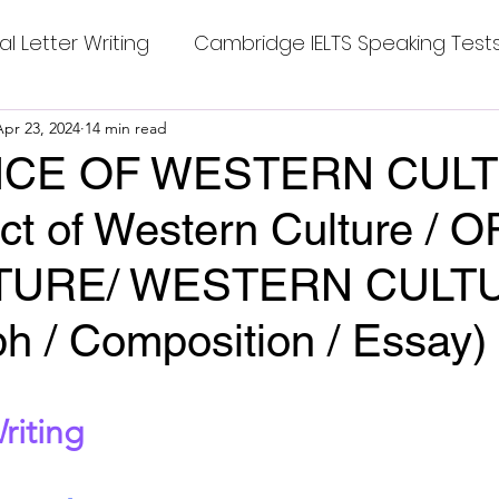
al Letter Writing
Cambridge IELTS Speaking Test
 Tests
Apr 23, 2024
14 min read
Class Nine New English Syllabus-24
Co
NCE OF WESTERN CULT
ct of Western Culture / 
mpleting Sentences
Cambridge IELTS GT Readi
LTURE/ WESTERN CULT
g Answer
CV with Cover Letter
h / Composition / Essay)
ding Tests
Compositions
Dialogue Writing
stars.
riting
 Teasers
Grammar
Grammar Workheets- Bo