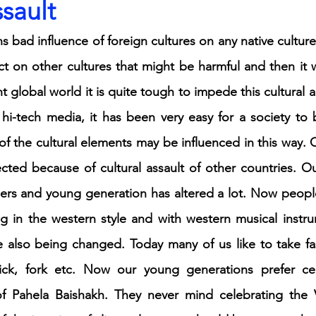
ssault
s bad influence of foreign cultures on any native culture
h 1st Board Questions
HSC English 2nd Board Qu
 on other cultures that might be harmful and then it wil
nt global world it is quite tough to impede this cultural 
S Academic Reading Tests
IELTS- Academic Writin
i-tech media, it has been very easy for a society to be
 of the cultural elements may be influenced in this way. 
IELTS ESSAYS- TOPIC BASED
IELTS GT Reading Tes
fected because of cultural assault of other countries. Ou
gers and young generation has altered a lot. Now peopl
ELTS Speaking Part-2
IELTS Speaking Part-3 Model
 in the western style and with western musical instrum
e also being changed. Today many of us like to take fa
ck, fork etc. Now our young generations prefer cel
 for 24
IELTS - Vocabulary
 Pahela Baishakh. They never mind celebrating the Va