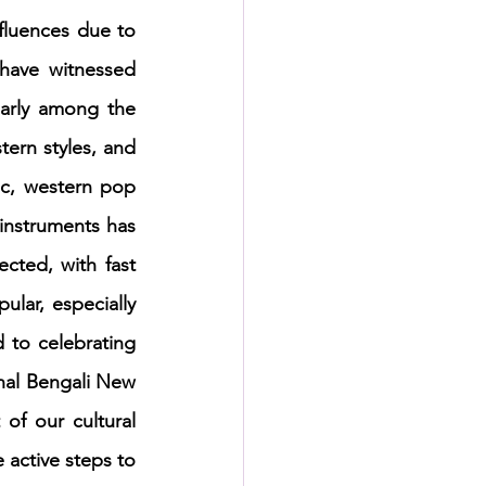
fluences due to 
ave witnessed 
larly among the 
ern styles, and 
c, western pop 
instruments has 
ted, with fast 
lar, especially 
to celebrating 
nal Bengali New 
of our cultural 
active steps to 