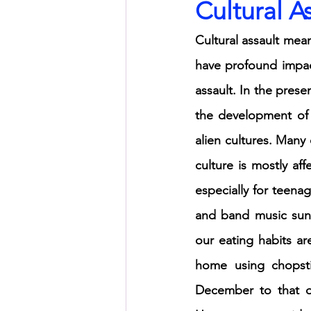
Cultural A
Cultural assault mean
HSC English
HSC Englis
have profound impact
assault. In the prese
IELTS Idea Builder
IELT
the development of h
alien cultures. Many
IELTS Essay-wise Ideas
culture is mostly af
especially for teena
IELTS Speaking Part-1
I
and band music sung
our eating habits ar
home using chopsti
IELTS Speaking Parts 1,2 & 3
December to that of