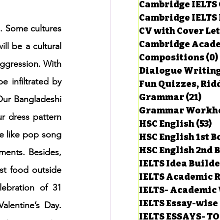
Cambridge IELTS 
Cambridge IELTS 
. Some cultures 
CV with Cover Let
estions
Cambridge Acade
l be a cultural 
Compositions
(0)
aggression. With 
Dialogue Writin
g Task-1
 infiltrated by 
Fun Quizzes, Ridd
Grammar
(21)
21 p
Our Bangladeshi 
ts with Answers
r dress pattern 
HSC English
(53)
5
e like pop song 
HSC English 1st 
HSC English 2nd 
 Answer
ents. Besides, 
IELTS Idea Build
st food outside 
IELTS Academic R
ebration of 31 
IELTS- Academic 
IELTS Essay-wise
lentine’s Day. 
IELTS ESSAYS- T