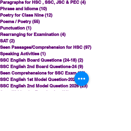
Paragraphs for HSC , SSC, JSC & PEC
(4)
4 posts
Phrase and Idioms
(10)
10 posts
Poetry for Class Nine
(12)
12 posts
Poems / Poetry
(55)
55 posts
Punctuation
(1)
1 post
Rearranging for Examination
(4)
4 posts
SAT
(2)
2 posts
Seen Passages/Comprehension for HSC
(97)
97 posts
Speaking Activities
(1)
1 post
SSC English Board Questions (24-18)
(2)
2 posts
SSC English 2nd Board Questions-24
(9)
9 posts
Seen Comprehensions for SSC Exam
(62)
62 posts
SSC English 1st Model Question-2026
(15)
15 posts
SSC English 2nd Model Question 2026
(23)
23 posts
Story Writing for Examination
(62)
62 posts
© Copyright©©