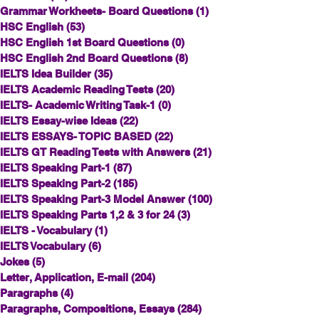
Grammar Workheets- Board Questions
(1)
1 post
HSC English
(53)
53 posts
HSC English 1st Board Questions
(0)
0 posts
HSC English 2nd Board Questions
(8)
8 posts
IELTS Idea Builder
(35)
35 posts
IELTS Academic Reading Tests
(20)
20 posts
IELTS- Academic Writing Task-1
(0)
0 posts
IELTS Essay-wise Ideas
(22)
22 posts
IELTS ESSAYS- TOPIC BASED
(22)
22 posts
IELTS GT Reading Tests with Answers
(21)
21 posts
IELTS Speaking Part-1
(87)
87 posts
IELTS Speaking Part-2
(185)
185 posts
IELTS Speaking Part-3 Model Answer
(100)
100 posts
IELTS Speaking Parts 1,2 & 3 for 24
(3)
3 posts
IELTS - Vocabulary
(1)
1 post
IELTS Vocabulary
(6)
6 posts
Jokes
(5)
5 posts
Letter, Application, E-mail
(204)
204 posts
Paragraphs
(4)
4 posts
Paragraphs, Compositions, Essays
(284)
284 posts