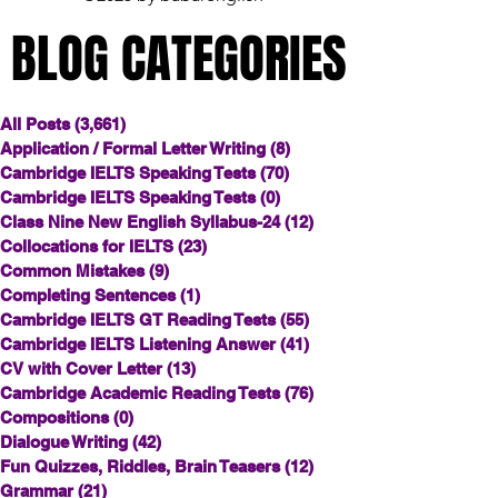
BLOG CATEGORIES
BLOG CATEGORIES
All Posts
(3,661)
3,661 posts
Application / Formal Letter Writing
(8)
8 posts
Cambridge IELTS Speaking Tests
(70)
70 posts
Cambridge IELTS Speaking Tests
(0)
0 posts
Class Nine New English Syllabus-24
(12)
12 posts
Collocations for IELTS
(23)
23 posts
Common Mistakes
(9)
9 posts
Completing Sentences
(1)
1 post
Cambridge IELTS GT Reading Tests
(55)
55 posts
Cambridge IELTS Listening Answer
(41)
41 posts
CV with Cover Letter
(13)
13 posts
Cambridge Academic Reading Tests
(76)
76 posts
Compositions
(0)
0 posts
Dialogue Writing
(42)
42 posts
Fun Quizzes, Riddles, Brain Teasers
(12)
12 posts
Grammar
(21)
21 posts