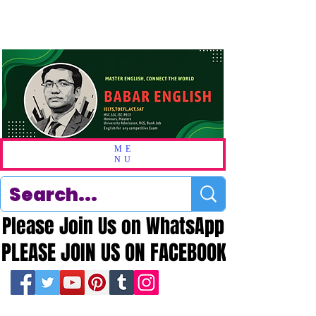
ME
NU
Please Join Us on WhatsApp
Please Join Us on WhatsApp
PLEASE JOIN US ON FACEBOOK
PLEASE JOIN US ON FACEBOOK