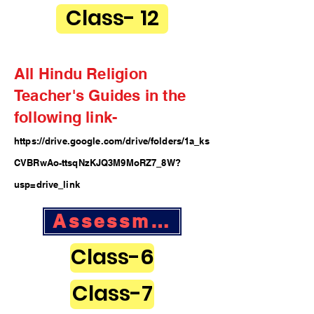
Class- 12
All Hindu Religion
Teacher's Guides in the
following link-
https://drive.google.com/drive/folders/1a_ks
CVBRwAo-ttsqNzKJQ3M9MoRZ7_8W?
usp=drive_link
Assessment Guides
Class-6
Class-7