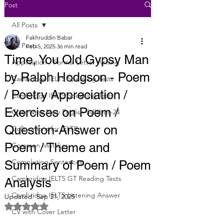
Post
All Posts
Fakhruddin Babar
All Posts
Feb 5, 2025
36 min read
Time, You Old Gypsy Man
Application / Formal Letter Writing
by Ralph Hodgson - Poem
Cambridge IELTS Speaking Tests
/ Poetry Appreciation /
Cambridge IELTS Speaking Tests
Exercises on Poem /
Class Nine New English Syllabus-24
Question-Answer on
Collocations for IELTS
Poem / Theme and
Common Mistakes
Completing Sentences
Summary of Poem / Poem
Cambridge IELTS GT Reading Tests
Analysis
Cambridge IELTS Listening Answer
Updated:
Sep 21, 2025
Rated NaN out of 5 stars.
CV with Cover Letter