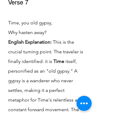
Verse 7
Time, you old gypsy, 
Why hasten away?
English Explanation:
 This is the 
crucial turning point. The traveler is 
finally identified: it is 
Time
 itself, 
personified as an "old gypsy." A 
gypsy is a wanderer who never 
settles, making it a perfect 
metaphor for Time's relentless and 
constant forward movement. The 
question, "Why hasten away?" is the 
central, poignant cry of the poem, 