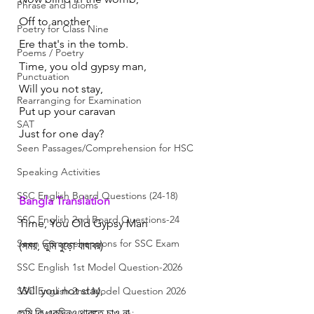
Phrase and Idioms
Off to another
Poetry for Class Nine
Ere that's in the tomb.
Poems / Poetry
Time, you old gypsy man,
Punctuation
Will you not stay,
Rearranging for Examination
Put up your caravan
SAT
Just for one day?
Seen Passages/Comprehension for HSC
Speaking Activities
SSC English Board Questions (24-18)
Bangla Translation
SSC English 2nd Board Questions-24
Time, You Old Gypsy Man
Seen Comprehensions for SSC Exam
(সময়, তুমি বুড়ো যাযাবর)
SSC English 1st Model Question-2026
Will you not stay,
SSC English 2nd Model Question 2026
তুমি কি একদিনও থাকতে চাও না,