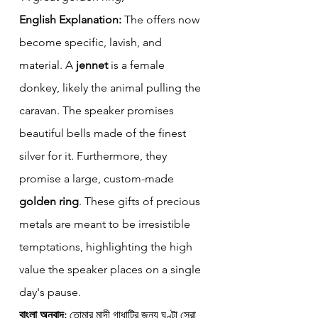
English Explanation:
 The offers now 
become specific, lavish, and 
material. A 
jennet
 is a female 
donkey, likely the animal pulling the 
caravan. The speaker promises 
beautiful bells made of the finest 
silver for it. Furthermore, they 
promise a large, custom-made 
golden ring
. These gifts of precious 
metals are meant to be irresistible 
temptations, highlighting the high 
value the speaker places on a single 
day's pause.
বাংলা অনুবাদ:
 তোমার মাদী গাধাটির জন্য ঘণ্টা সেরা 