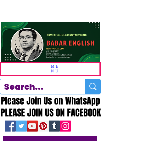
ME
NU
Please Join Us on WhatsApp
Please Join Us on WhatsApp
PLEASE JOIN US ON FACEBOOK
PLEASE JOIN US ON FACEBOOK