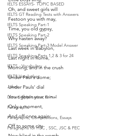
IELTS ESSAYS- TOPIC BASED
Oh, and sweet girls will
IELTS GT Reading Tests with Answers
Festoon you with may,
IELTS Speaking Part-1
Time, you old gypsy,
IELTS Speaking Part-2
Why hasten away?
IELTS Speaking Part-3 Model Answer
Last week in Babylon,
IELTS Speaking Parts 1,2 & 3 for 24
Last night in Rome,
IELTS - Vocabulary
Morning, and in the crush
IELTS Vocabulary
Under Paul's dome;
Jokes
Under Pauls' dial
You tighten your rein -
Letter, Application, E-mail
Only a moment,
Paragraphs
And off once again;
Paragraphs, Compositions, Essays
Off to some city
Paragraphs for HSC , SSC, JSC & PEC
Now blind in the womb,