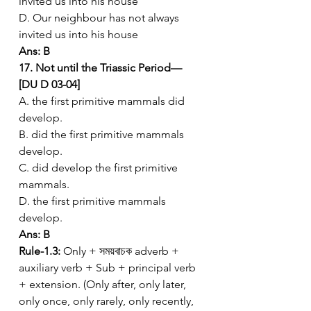
invited us into his house
D. Our neighbour has not always 
invited us into his house
Ans: B
17. Not until the Triassic Period— 
[DU D 03-04]
A. the first primitive mammals did 
develop.
B. did the first primitive mammals 
develop.
C. did develop the first primitive 
mammals.
D. the first primitive mammals 
develop.
Ans: B
Rule-1.3:
 Only + সময়বাচক adverb + 
auxiliary verb + Sub + principal verb 
+ extension. (Only after, only later, 
only once, only rarely, only recently, 