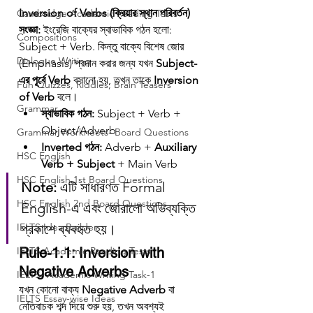
Inversion of Verbs (ক্রিয়ার স্থান পরিবর্তন)
Cambridge Academic Reading Tests
সংজ্ঞা:
 ইংরেজি বাক্যের স্বাভাবিক গঠন হলো: 
Compositions
Subject + Verb. কিন্তু বাক্যে বিশেষ জোর 
Dialogue Writing
(Emphasis) প্রদান করার জন্য যখন 
Subject-
এর পূর্বে Verb
 বসানো হয়, তখন তাকে 
Inversion 
Fun Quizzes, Riddles, Brain Teasers
of Verb
 বলে।
Grammar
স্বাভাবিক গঠন:
 Subject + Verb + 
Object/Adverb
Grammar Workheets- Board Questions
Inverted গঠন:
 Adverb + 
Auxiliary 
HSC English
Verb + Subject
 + Main Verb
HSC English 1st Board Questions
Note:
 এটি সাধারণত Formal 
HSC English 2nd Board Questions
English-এ এবং জোরালো অভিব্যক্তি 
IELTS Idea Builder
প্রকাশে ব্যবহৃত হয়।
IELTS Academic Reading Tests
Rule-1.1: Inversion with 
Negative Adverbs
IELTS- Academic Writing Task-1
যখন কোনো বাক্য 
Negative Adverb
 বা 
IELTS Essay-wise Ideas
নেতিবাচক শব্দ দিয়ে শুরু হয়, তখন অবশ্যই 