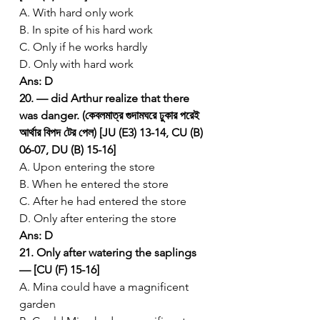
A. With hard only work
B. In spite of his hard work
C. Only if he works hardly
D. Only with hard work
Ans: D
20. — did Arthur realize that there 
was danger. (কেবলমাত্র গুদামঘরে ঢুকার পরেই 
আর্থার বিপদ টের পেল) [JU (E3) 13-14, CU (B) 
06-07, DU (B) 15-16]
A. Upon entering the store
B. When he entered the store
C. After he had entered the store
D. Only after entering the store
Ans: D
21. Only after watering the saplings 
— [CU (F) 15-16]
A. Mina could have a magnificent 
garden