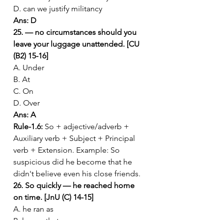
D. can we justify militancy
Ans: D
25. — no circumstances should you 
leave your luggage unattended. [CU 
(B2) 15-16]
A. Under
B. At
C. On
D. Over
Ans: A
Rule-1.6:
 So + adjective/adverb + 
Auxiliary verb + Subject + Principal 
verb + Extension. Example: So 
suspicious did he become that he 
didn't believe even his close friends.
26. So quickly — he reached home 
on time. [JnU (C) 14-15]
A. he ran as