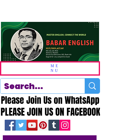
ME
NU
Please Join Us on WhatsApp
Please Join Us on WhatsApp
PLEASE JOIN US ON FACEBOOK
PLEASE JOIN US ON FACEBOOK