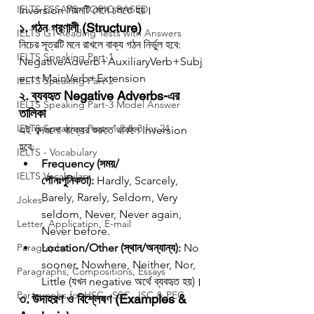
IELTS ESSAYS- TOPIC BASED
Inversion নিয়মটি মেনে চলতে হয়।
১. গঠন প্রণালী (Structure)
IELTS GT Reading Tests with Answers
নিচের সূত্রটি মনে রাখলে বাক্য গঠন নির্ভুল হবে:
IELTS Speaking Part-1
NegativeAdverb+AuxiliaryVerb+Subj
ect+MainVerb+Extension
IELTS Speaking Part-2
২. ব্যবহৃত Negative Adverbs-এর 
IELTS Speaking Part-3 Model Answer
তালিকা
IELTS Speaking Parts 1,2 & 3 for 24
এই শব্দগুলো বাক্যের শুরুতে থাকলে Inversion 
হবে:
IELTS - Vocabulary
Frequency (সময়/
IELTS Vocabulary
পৌনঃপুনিকতা):
 Hardly, Scarcely, 
Barely, Rarely, Seldom, Very 
Jokes
seldom, Never, Never again, 
Letter, Application, E-mail
Never before.
Paragraphs
Location/Other (স্থান/অন্যান্য):
 No 
sooner, Nowhere, Neither, Nor, 
Paragraphs, Compositions, Essays
Little (যখন negative অর্থে ব্যবহৃত হয়)।
Paragraphs for HSC , SSC, JSC & PEC
৩. উদাহরণ ও বিশ্লেষণ (Examples & 