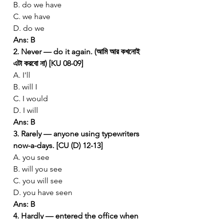
B. do we have
C. we have
D. do we
Ans: B
2. Never — do it again. (আমি আর কখনোই 
এটা করবো না) [KU 08-09]
A. I'll
B. will I
C. I would
D. I will
Ans: B
3. Rarely — anyone using typewriters 
now-a-days. [CU (D) 12-13]
A. you see
B. will you see
C. you will see
D. you have seen
Ans: B
4. Hardly — entered the office when 