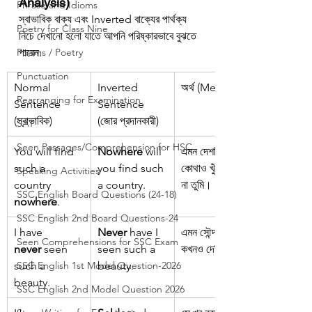
Analysis)
Phrase and Idioms
স্বাভাবিক বাক্য এবং Inverted বাক্যের পার্থক্য 
Poetry for Class Nine
নিচে দেখানো হলো যাতে আপনি পরিষ্কারভাবে বুঝতে 
Poems / Poetry
পারেন:
Punctuation
Normal 
Inverted 
অর্থ (Meaning)
Rearranging for Examination
Sentence 
Sentence 
(স্বাভাবিক)
(জোর প্রদানকারী)
SAT
Seen Passages/Comprehension for HSC
You will find 
Nowhere
 will 
এমন দেশটি 
such a 
you find such 
কোথাও খুঁজে পাবে 
Speaking Activities
country 
a country.
না তুমি।
SSC English Board Questions (24-18)
nowhere
.
SSC English 2nd Board Questions-24
I have 
Never
 have I 
এমন সৌন্দর্য আমি 
Seen Comprehensions for SSC Exam
never
 seen 
seen such a 
কখনও দেখিনি।
such a 
SSC English 1st Model Question-2026
beauty.
beauty.
SSC English 2nd Model Question 2026