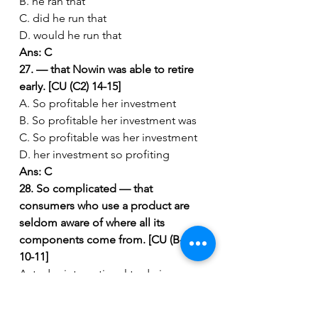
B. he ran that
C. did he run that
D. would he run that
Ans: C
27. — that Nowin was able to retire 
early. [CU (C2) 14-15]
A. So profitable her investment
B. So profitable her investment was
C. So profitable was her investment
D. her investment so profiting
Ans: C
28. So complicated — that 
consumers who use a product are 
seldom aware of where all its 
components come from. [CU (B-1) 
10-11]
A. today international trade is
B. is international trade today
C. today trade is international