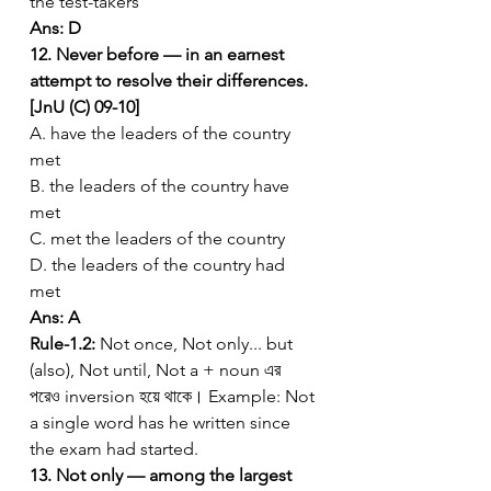
the test-takers
Ans: D
12. Never before — in an earnest 
attempt to resolve their differences. 
[JnU (C) 09-10]
A. have the leaders of the country 
met
B. the leaders of the country have 
met
C. met the leaders of the country
D. the leaders of the country had 
met
Ans: A
Rule-1.2:
 Not once, Not only... but 
(also), Not until, Not a + noun এর 
পরেও inversion হয়ে থাকে। Example: Not 
a single word has he written since 
the exam had started.
13. Not only — among the largest 