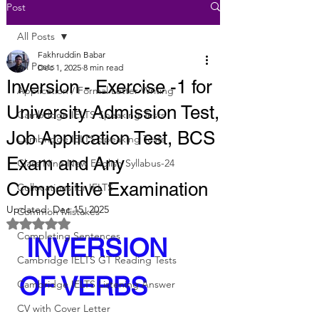
Post
All Posts
Fakhruddin Babar
All Posts
Dec 1, 2025
8 min read
Inversion - Exercise -1 for
Application / Formal Letter Writing
University Admission Test,
Cambridge IELTS Speaking Tests
Job Application Test, BCS
Cambridge IELTS Speaking Tests
Exam and Any
Class Nine New English Syllabus-24
Competitive Examination
Collocations for IELTS
Updated:
Dec 15, 2025
Common Mistakes
Rated NaN out of 5 stars.
Completing Sentences
 INVERSION 
Cambridge IELTS GT Reading Tests
OF VERBS
Cambridge IELTS Listening Answer
CV with Cover Letter