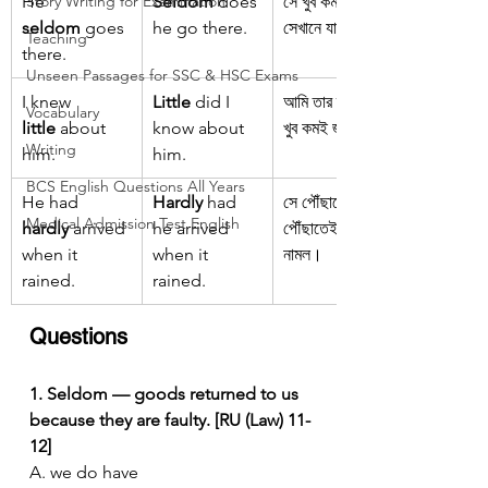
He 
Story Writing for Examination
Seldom
 does 
সে খুব কমই 
seldom
 goes 
he go there.
সেখানে যায়।
Teaching
there.
Unseen Passages for SSC & HSC Exams
I knew 
Little
 did I 
আমি তার ব্যাপারে 
Vocabulary
little
 about 
know about 
খুব কমই জানতাম।
Writing
him.
him.
BCS English Questions All Years
He had 
Hardly
 had 
সে পৌঁছাতে না 
Medical Admission Test English
hardly
 arrived 
he arrived 
পৌঁছাতেই বৃষ্টি 
when it 
when it 
নামল।
rained.
rained.
Questions
1. Seldom — goods returned to us 
because they are faulty. [RU (Law) 11-
12]
A. we do have