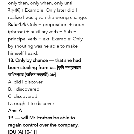
only then, only when, only until 
ইত্যাদি)। Example: Only later did I 
realize I was given the wrong change.
Rule-1.4:
 Only + preposition + noun 
(phrase) + auxiliary verb + Sub + 
principal verb + ext. Example: Only 
by shouting was he able to make 
himself heard.
18. Only by chance — that she had 
been stealing from us. [কৃষি সম্প্রসারণ 
অধিদপ্তর (অফিস সহকারী)-১৮]
A. did I discover
B. I discovered
C. discovered
D. ought I to discover
Ans: A
19. — will Mr. Forbes be able to 
regain control over the company. 
[DU (A) 10-11]