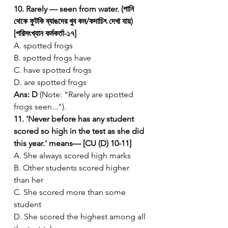
10. Rarely — seen from water. (পানি 
থেকে ফুটকি ব্যাঙদের খুব কম/কদাচিৎ দেখা যায়) 
[পরিসংখ্যান কর্মকর্তা-১৭]
A. spotted frogs
B. spotted frogs have
C. have spotted frogs
D. are spotted frogs
Ans: D
 (Note: "Rarely are spotted 
frogs seen...").
11. 'Never before has any student 
scored so high in the test as she did 
this year.' means— [CU (D) 10-11]
A. She always scored high marks
B. Other students scored higher 
than her
C. She scored more than some 
student
D. She scored the highest among all 