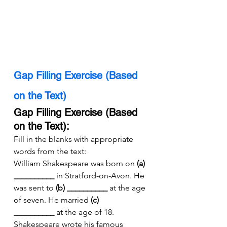
Gap Filling Exercise (Based 
on the Text)
Gap Filling Exercise (Based 
on the Text):
Fill in the blanks with appropriate 
words from the text:
William Shakespeare was born on 
(a) 
__________
 in Stratford-on-Avon. He 
was sent to 
(b) __________
 at the age 
of seven. He married 
(c) 
__________
 at the age of 18. 
Shakespeare wrote his famous 