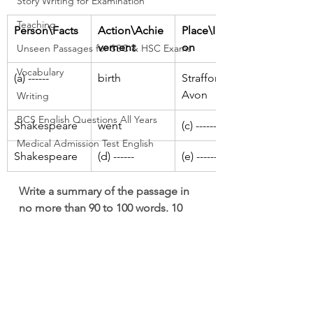
Story Writing for Examination
Teaching
Person\Facts
Action\Achie
Place\Instituti
vement
on
Unseen Passages for SSC & HSC Exams
Vocabulary
(a) ------
birth
Strafford on 
Avon
Writing
BCS English Questions All Years
Shakespeare
went
(c) ------
Medical Admission Test English
Shakespeare
(d) ------
(e) ------
Write a summary of the passage in 
no more than 90 to 100 words. 10