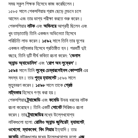
সময় স্কুল শিক্ষক হিসেবে কাজ করেছিলেন।
১৫৮৫ সালে শেকসপিয়ার গ্রাম ছেড়ে লন্ডনে চলে 
আসেন এবং তার ভাগ্য পরীক্ষা করতে শুরু করেন।
শেকসপিয়ার 
নাটক
 এবং 
অভিনয়ে
 আগ্রহী ছিলেন এবং 
খুব তাড়াতাড়ি তিনি একজন অভিনেতা হিসেবে 
পরিচিতি লাভ করেন। 
১৫৯২
 সালে তিনি তার যুগের 
একজন নাট্যকার হিসেবে প্রতিষ্ঠিত হন। পরবর্তী দুই 
বছরে, তিনি দুটি দীর্ঘ কবিতা রচনা করেন: 
'ভেনাস 
অ্যান্ড অ্যাডোনিস'
 এবং 
'রোপ অব লুক্রেস'
। 
১৫৯৪
 সালে তিনি 
লুক্রে চেম্বারলেইনস কোম্পানি
 এর 
সদস্য হন। তার 
পুত্র হ্যামলেট
 ১৫৯৬ সালে 
মৃত্যুবরণ করেন। 
১৫৯৮
 সালে তাকে 
শ্রেষ্ঠ 
নাট্যকার
 হিসেবে গণ্য করা হয়।
শেকসপিয়ার 
ট্র্যাজেডি
 এবং 
কমেডি
 উভয় ধরনের নাটক 
রচনা করেছেন। তিনি একটি 
সোনেট
 সিরিজও রচনা 
করেন। তার 
ট্র্যাজেডির
 মধ্যে উল্লেখযোগ্য 
নাটকগুলো হলো: 
রোমিও অ্যান্ড জুলিয়েট
, 
হ্যামলেট
, 
ওথেলো
, 
ম্যাকবেথ
, 
কিং লিয়ার
 ইত্যাদি। তার 
কমেডি
 নাটকগুলোর মধ্যে উল্লেখযোগ্য হলো: 
এজ 