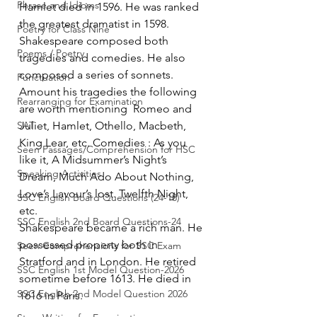
Phrase and Idioms
Hamlet died in 1596. He was ranked 
the greatest dramatist in 1598.
Poetry for Class Nine
Shakespeare composed both 
Poems / Poetry
tragedies and comedies. He also 
composed a series of sonnets. 
Punctuation
Amount his tragedies the following 
Rearranging for Examination
are worth mentioning  Romeo and 
SAT
Juliet, Hamlet, Othello, Macbeth, 
King Lear, etc. Comedies : As you 
Seen Passages/Comprehension for HSC
like it, A Midsummer’s Night’s 
Speaking Activities
Dream, Much Ado About Nothing, 
Love’s Lavour’s lost. Twelfth Night, 
SSC English Board Questions (24-18)
etc.
SSC English 2nd Board Questions-24
Shakespeare became a rich man. He 
possessed property both in 
Seen Comprehensions for SSC Exam
Stratford and in London. He retired 
SSC English 1st Model Question-2026
sometime before 1613. He died in 
SSC English 2nd Model Question 2026
1616 in Paris.