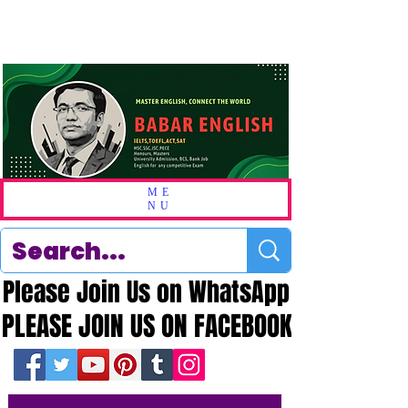
ME
NU
Please Join Us on WhatsApp
Please Join Us on WhatsApp
PLEASE JOIN US ON FACEBOOK
PLEASE JOIN US ON FACEBOOK