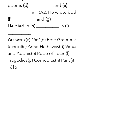
poems 
(d) __________
 and 
(e) 
__________
 in 1592. He wrote both 
(f) __________
 and 
(g) __________
. 
He died in 
(h) __________
 in 
(i) 
__________
.
Answers:
(a) 1564(b) Free Grammar 
School(c) Anne Hathaway(d) Venus 
and Adonis(e) Rope of Lucre(f) 
Tragedies(g) Comedies(h) Paris(i) 
1616