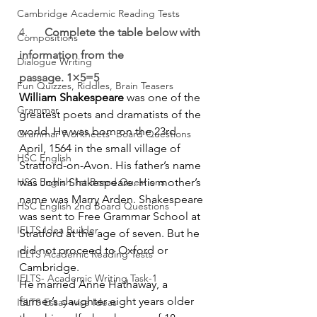
Cambridge Academic Reading Tests
4.      
Complete the table below with 
Compositions
information from the 
Dialogue Writing
passage. 1×5=5
Fun Quizzes, Riddles, Brain Teasers
William Shakespeare
 was one of the 
Grammar
greatest poets and dramatists of the 
world. He was born on the 23rd 
Grammar Workheets- Board Questions
April, 1564 in the small village of 
HSC English
Stratford-on-Avon. His father’s name 
HSC English 1st Board Questions
was John Shakespeare. His mother’s 
name was Marry Arden. Shakespeare 
HSC English 2nd Board Questions
was sent to Free Grammar School at 
IELTS Idea Builder
Stratford at the age of seven. But he 
did not proceed to Oxford or 
IELTS Academic Reading Tests
Cambridge.
IELTS- Academic Writing Task-1
He married Anne Hathaway, a 
farmer’s daughter eight years older 
IELTS Essay-wise Ideas