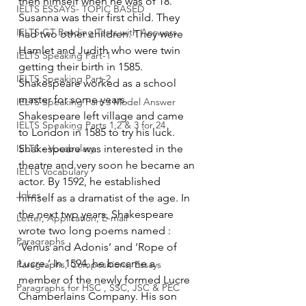
then himself when he was of 18. 
IELTS ESSAYS- TOPIC BASED
Susanna was their first child. They 
IELTS GT Reading Tests with Answers
had two other children. They were 
Hamlet and Judith who were twin 
IELTS Speaking Part-1
getting their birth in 1585. 
IELTS Speaking Part-2
Shakespeare worked as a school 
master for some years.
IELTS Speaking Part-3 Model Answer
Shakespeare left village and came 
IELTS Speaking Parts 1,2 & 3 for 24
to London in 1585 to try his luck.
IELTS - Vocabulary
Shakespeare was interested in the 
theatre and very soon he became an 
IELTS Vocabulary
actor. By 1592, he established 
Jokes
himself as a dramatist of the age. In 
the next twp years, Shakespeare 
Letter, Application, E-mail
wrote two long poems named : 
Paragraphs
‘Venus and Adonis’ and ‘Rope of 
Lucre.’ In 1594, he became a 
Paragraphs, Compositions, Essays
member of the newly formed Lucre 
Paragraphs for HSC , SSC, JSC & PEC
Chamberlains Company. His son 