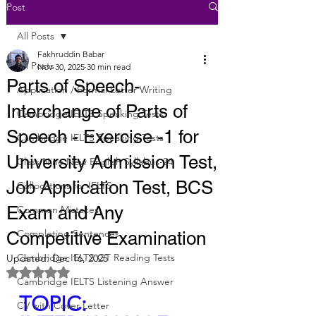
Post
All Posts
Fakhruddin Babar
All Posts
Nov 30, 2025
30 min read
Parts of Speech-
Application / Formal Letter Writing
Interchange of Parts of
Cambridge IELTS Speaking Tests
Speech - Exercise -1 for
Cambridge IELTS Speaking Tests
University Admission Test,
Class Nine New English Syllabus-24
Job Application Test, BCS
Collocations for IELTS
Exam and Any
Common Mistakes
Completing Sentences
Competitive Examination
Cambridge IELTS GT Reading Tests
Updated:
Dec 16, 2025
Rated NaN out of 5 stars.
Cambridge IELTS Listening Answer
TOPIC: 
CV with Cover Letter