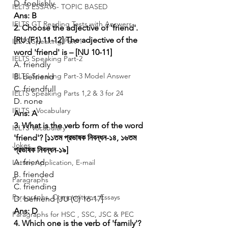
D. foolishly
IELTS ESSAYS- TOPIC BASED
Ans: B
IELTS GT Reading Tests with Answers
2. Choose the adjective of 'friend'. 
[RU (F1) 11-12]
The adjective of the 
IELTS Speaking Part-1
word 'friend' is – [NU 10-11]
IELTS Speaking Part-2
A. friendly
IELTS Speaking Part-3 Model Answer
B. befriend
C. friendfull
IELTS Speaking Parts 1,2 & 3 for 24
D. none
IELTS - Vocabulary
Ans: A
3. What is the verb form of the word 
IELTS Vocabulary
'friend'? [১১তম প্রভাষক নিবন্ধন-১৪, ১৬তম 
Jokes
প্রভাষক নিবন্ধন-১৯]
A. friend
Letter, Application, E-mail
B. friended
Paragraphs
C. friending
Paragraphs, Compositions, Essays
D. befriend [JU (C) 16-17]
Ans: D
Paragraphs for HSC , SSC, JSC & PEC
4. Which one is the verb of 'family'? 