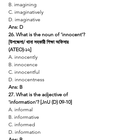
B. imagining
C. imaginatively
D. imaginative
Ans: D
26. What is the noun of 'innocent'? 
[উপজেলা/ থানা সহকারী শিক্ষা অফিসার 
(ATEO)-১২]
A. innocently
B. innocence
C. innocentful
D. innocentness
Ans: B
27. What is the adjective of 
'information'? [JnU (D) 09-10]
A. informal
B. informative
C. informed
D. information
Ans: B