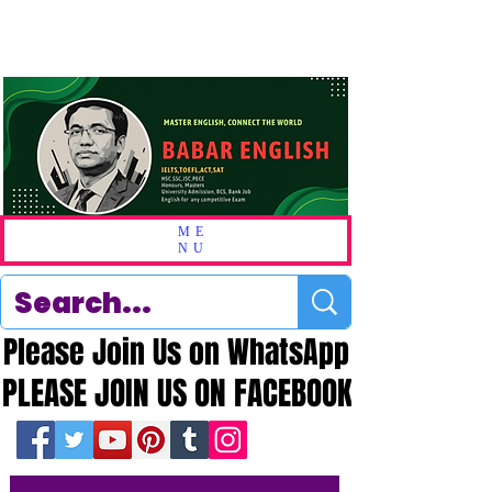
ME
NU
Please Join Us on WhatsApp
Please Join Us on WhatsApp
PLEASE JOIN US ON FACEBOOK
PLEASE JOIN US ON FACEBOOK