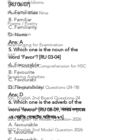
Phrase and Idioms
[RU 06-07]
A. Familiarize
Poetry for Class Nine
B. Familiar
Poems / Poetry
C. Familiarity
Punctuation
D. None
Ans: A
Rearranging for Examination
5. Which one is the noun of the 
SAT
word 'Favor'? [RU 03-04]
A. Favourable
Seen Passages/Comprehension for HSC
B. Favourite
Speaking Activities
C. Favourabl
D. Favourability
SSC English Board Questions (24-18)
Ans: D
SSC English 2nd Board Questions-24
6. Which one is the adverb of the 
Seen Comprehensions for SSC Exam
word 'favour' [RU 08-09, সমবায় দপ্তরের 
২য় শ্রেণির গেজেটেড অফিসার-৯৭]
SSC English 1st Model Question-2026
A. favourable
SSC English 2nd Model Question 2026
B. favourite
C. favourably