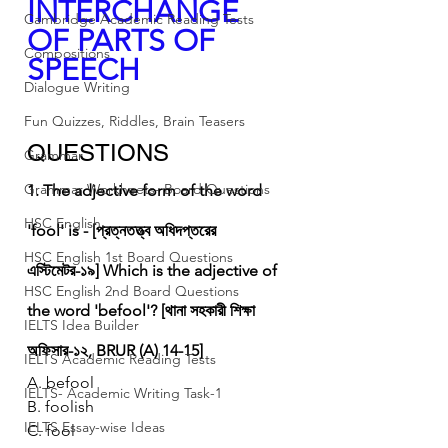
INTERCHANGE 
Cambridge Academic Reading Tests
OF PARTS OF 
Compositions
SPEECH
Dialogue Writing
Fun Quizzes, Riddles, Brain Teasers
QUESTIONS
Grammar
Grammar Workheets- Board Questions
1. The adjective form of the word 
HSC English
'fool' is - [প্রত্নতত্ত্ব অধিদপ্তরের 
HSC English 1st Board Questions
এস্টিমেটর-১৯]
Which is the adjective of 
HSC English 2nd Board Questions
the word 'befool'? [থানা সহকারী শিক্ষা 
IELTS Idea Builder
অফিসার-১২, BRUR (A) 14-15]
IELTS Academic Reading Tests
A. befool
IELTS- Academic Writing Task-1
B. foolish
IELTS Essay-wise Ideas
C. fool