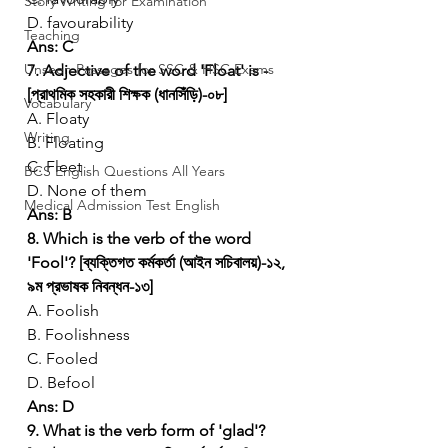
Story Writing for Examination
D. favourability
Teaching
Ans: C
Unseen Passages for SSC & HSC Exams
7. Adjective of the word 'Float' is - 
[প্রাথমিক সহকারী শিক্ষক (ধানসিঁড়ি)-০৮]
Vocabulary
A. Floaty
Writing
B. Floating
C. Fleet
BCS English Questions All Years
D. None of them
Medical Admission Test English
Ans: B
8. Which is the verb of the word 
'Fool'? [ব্যক্তিগত কর্মকর্তা (আইন সচিবালয়)-১২, 
৯ম প্রভাষক নিবন্ধন-১৩]
A. Foolish
B. Foolishness
C. Fooled
D. Befool
Ans: D
9. What is the verb form of 'glad'? 