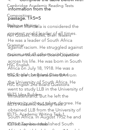
Cambridge Academic Reading Tests
information from the 
Compositions
passage. 1×5=5
Dialogue Writing
Nelson Mandela is considered the 
greatest world leader of all times. 
Fun Quizzes, Riddles, Brain Teasers
He was a leader of South Africa 
Grammar
against racism. He struggled against 
racism and all other social injustice 
Grammar Workheets- Board Questions
across his life. He was born in South 
HSC English
Africa on July 18, 1918. He was a 
HSC English 1st Board Questions
black. He completed his BA from 
the University of South Africa. He 
HSC English 2nd Board Questions
went to study LLB in the University of 
IELTS Idea Builder
Witwatersrand. But he left the 
University without taken degree. He 
IELTS Academic Reading Tests
obtained LLB from the University of 
IELTS- Academic Writing Task-1
South Africa. In August 1952 he and 
Oliver Tambo established South 
IELTS Essay-wise Ideas