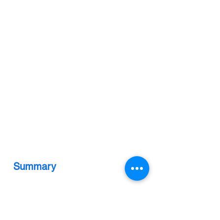
Summary 
Nelson Mandela (1918–2013) was a 
South African leader who fought 