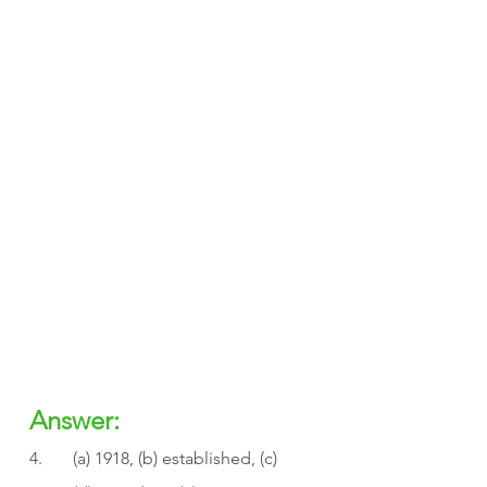
Answer:
4.       (a) 1918, (b) established, (c) 