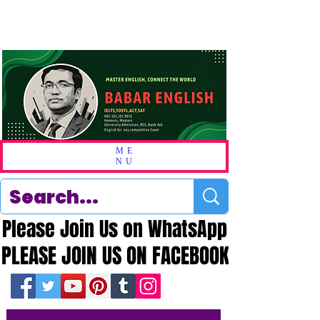
ME
NU
Please Join Us on WhatsApp
Please Join Us on WhatsApp
PLEASE JOIN US ON FACEBOOK
PLEASE JOIN US ON FACEBOOK