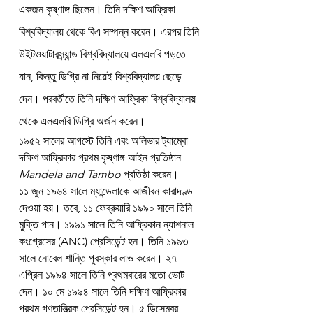
একজন কৃষ্ণাঙ্গ ছিলেন। তিনি দক্ষিণ আফ্রিকা 
বিশ্ববিদ্যালয় থেকে বিএ সম্পন্ন করেন। এরপর তিনি 
উইটওয়াটারস্র্যান্ড বিশ্ববিদ্যালয়ে এলএলবি পড়তে 
যান, কিন্তু ডিগ্রি না নিয়েই বিশ্ববিদ্যালয় ছেড়ে 
দেন। পরবর্তীতে তিনি দক্ষিণ আফ্রিকা বিশ্ববিদ্যালয় 
থেকে এলএলবি ডিগ্রি অর্জন করেন।
১৯৫২ সালের আগস্টে তিনি এবং অলিভার ট্যাম্বো 
দক্ষিণ আফ্রিকার প্রথম কৃষ্ণাঙ্গ আইন প্রতিষ্ঠান 
Mandela and Tambo
 প্রতিষ্ঠা করেন।
১১ জুন ১৯৬৪ সালে ম্যান্ডেলাকে আজীবন কারাদণ্ড 
দেওয়া হয়। তবে, ১১ ফেব্রুয়ারি ১৯৯০ সালে তিনি 
মুক্তি পান। ১৯৯১ সালে তিনি আফ্রিকান ন্যাশনাল 
কংগ্রেসের (ANC) প্রেসিডেন্ট হন। তিনি ১৯৯৩ 
সালে নোবেল শান্তি পুরস্কার লাভ করেন। ২৭ 
এপ্রিল ১৯৯৪ সালে তিনি প্রথমবারের মতো ভোট 
দেন। ১০ মে ১৯৯৪ সালে তিনি দক্ষিণ আফ্রিকার 
প্রথম গণতান্ত্রিক প্রেসিডেন্ট হন। ৫ ডিসেম্বর 