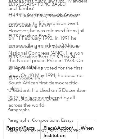
Africa’s first black law firm, ‘Mandela 
IELTS ESSAYS- TOPIC BASED
and Tambo’
IELTS GT Reading Tests with Answers
On 11 June, 1964, Mandela was 
sentenced to life imprison went. 
IELTS Speaking Part-1
However, he was released from jail 
IELTS Speaking Part-2
on 11 February 1990. In 1991 he 
became the president of African 
IELTS Speaking Part-3 Model Answer
National Congress (ANC). He won 
IELTS Speaking Parts 1,2 & 3 for 24
the Nobel peace Prize in 1933. On 
IELTS - Vocabulary
27 April 1994 he voted for the first 
time. On 10 May 1994, he became 
IELTS Vocabulary
South African first democracitic 
Jokes
president. He died on 5 December 
2013. He is remembered by all 
Letter, Application, E-mail
across the world.
Paragraphs
Paragraphs, Compositions, Essays
Person\Facts
Place\Action\
When
Paragraphs for HSC , SSC, JSC & PEC
Institution