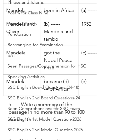
Phrase and Idioms
Mandela
born in Africa
(a) ------
Poetry for Class Nine
Poems / Poetry
Mandela and 
(b) ------ 
1952
Oliver
Mandela and 
Punctuation
tambo
Rearranging for Examination
Mandela
got the 
(c) ------
SAT
Nobel Peace 
Seen Passages/Comprehension for HSC
Prize
Speaking Activities
Mandela
became (d) ---
(e) ------
SSC English Board Questions (24-18)
--- of Africa
SSC English 2nd Board Questions-24
5.       
Write a summary of the 
Seen Comprehensions for SSC Exam
passage in no more than 90 to 100 
SSC English 1st Model Question-2026
words. 10
SSC English 2nd Model Question 2026