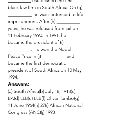
__________ established the first 
black law firm in South Africa. On (g) 
__________, he was sentenced to life 
imprisonment. After (h) __________ 
years, he was released from jail on 
11 February 1990. In 1991, he 
became the president of (i) 
__________. He won the Nobel 
Peace Prize in (j) __________ and 
became the first democratic 
president of South Africa on 10 May 
1994.
Answers:
(a) South Africa(b) July 18, 1918(c) 
BA(d) LLB(e) LLB(f) Oliver Tambo(g) 
11 June 1964(h) 27(i) African National 
Congress (ANC)(j) 1993