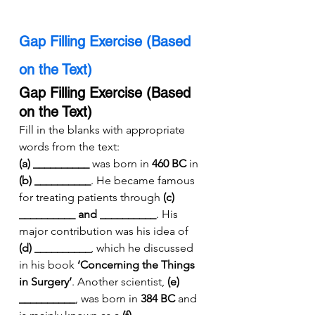
Gap Filling Exercise (Based 
on the Text)
Gap Filling Exercise (Based 
on the Text)
Fill in the blanks with appropriate 
words from the text:
(a) __________
 was born in 
460 BC
 in 
(b) __________
. He became famous 
for treating patients through 
(c) 
__________ and __________
. His 
major contribution was his idea of 
(d) __________
, which he discussed 
in his book 
‘Concerning the Things 
in Surgery’
. Another scientist, 
(e) 
__________
, was born in 
384 BC
 and 