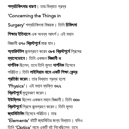
শল্যচিকিৎসার ধারণা
। তার বিখ্যাত গ্রন্থ 
‘Concerning the Things in 
Surgery’
 শল্যচিকিৎসা বিষয়ক। তিনি 
চিকিৎসা 
শিক্ষার ইতিহাসে
 এক অনন্য আদর্শ। এই মহান 
বিজ্ঞানী 
৩৭০ খ্রিস্টপূর্বে
 মারা যান।
অ্যারিস্টটল
 জন্মগ্রহণ করেন 
৩৮৪ খ্রিস্টপূর্বে
 গ্রিসের 
ম্যাসেডোনে
। তিনি একজন 
বিজ্ঞানী ও 
দার্শনিক
 ছিলেন, তবে তিনি মূলত 
দার্শনিক
 হিসেবে 
পরিচিত। তিনি 
লাইসিয়াম নামে একটি শিক্ষা কেন্দ্র 
প্রতিষ্ঠা করেন
। তার বিখ্যাত গ্রন্থ হলো 
‘Physics’
। এই মহান ব্যক্তি 
৩২২ 
খ্রিস্টপূর্বে
 মৃত্যুবরণ করেন।
ইউক্লিড
 ছিলেন একজন মহান বিজ্ঞানী। তিনি 
৩৩০ 
খ্রিস্টপূর্বে
 গ্রিসে জন্মগ্রহণ করেন। তিনি মূলত 
জ্যামিতিবিদ
 হিসেবে পরিচিত। তার 
‘Elements’
 বইটি জ্যামিতির জন্য বিখ্যাত। যদিও 
তিনি 
‘Optics’
 নামে একটি বই লিখেছিলেন, তবে 