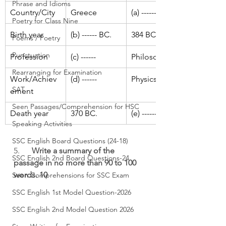
Phrase and Idioms
Country/City
Greece
(a) ------
Poetry for Class Nine
Birth year
(b) ------ BC.
384 BC.
Poems / Poetry
Punctuation
Profession
(c) ------
Philosopher
Rearranging for Examination
Work/Achiev
(d) ------
Physics
SAT
ement
Seen Passages/Comprehension for HSC
Death year
370 BC.
(e) ------ BC.
Speaking Activities
SSC English Board Questions (24-18)
5.      
Write a summary of the 
SSC English 2nd Board Questions-24
passage in no more than 90 to 100 
words. 10
Seen Comprehensions for SSC Exam
SSC English 1st Model Question-2026
SSC English 2nd Model Question 2026