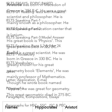
IELTS ESSAYS- TOPIC BASED
Aristotle
 was born in Macedon of 
Greece in 384 B.C. He was a great 
IELTS GT Reading Tests with Answers
scientist and philosopher. He is 
IELTS Speaking Part-1
mainly known as a philosopher. He 
established an education center that 
IELTS Speaking Part-2
is Lysium.
IELTS Speaking Part-3 Model Answer
His great book is ‘Physics’. This 
IELTS Speaking Parts 1,2 & 3 for 24
great person died in 322 BC.
Euclid
 is a great scientist. He was 
IELTS - Vocabulary
born in Greece in 330 BC. He is 
IELTS Vocabulary
greatly known for his great 
geometry book ‘Elements’, He was 
Jokes
mainly professor of Mathematics. 
Letter, Application, E-mail
Though he wrote book named 
Paragraphs
‘Optics’, he was great for geometry. 
This great geometric died in 275 BC.
Paragraphs, Compositions, Essays
Paragraphs for HSC , SSC, JSC & PEC
Names
Hippocrates
Aristotle