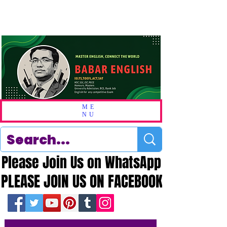
ME
NU
Please Join Us on WhatsApp
Please Join Us on WhatsApp
PLEASE JOIN US ON FACEBOOK
PLEASE JOIN US ON FACEBOOK