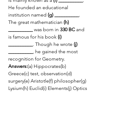
is mainly known as a 
(f) __________
. 
He founded an educational 
institution named 
(g) __________
. 
The great mathematician 
(h) 
__________
 was born in 
330 BC
 and 
is famous for his book 
(i) 
__________
. Though he wrote 
(j) 
__________
, he gained the most 
recognition for Geometry.
Answers:
(a) Hippocrates(b) 
Greece(c) test, observation(d) 
surgery(e) Aristotle(f) philosopher(g) 
Lysium(h) Euclid(i) Elements(j) Optics