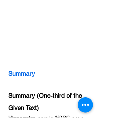
Summary 
Summary (One-third of the 
Given Text)
Hippocrates
, born in 
460 BC
, was a 
pioneer in medical treatment 
through 
test and observation
. His 