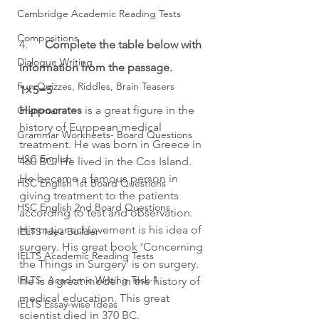
Cambridge Academic Reading Tests
Compositions
4.      
Complete the table below with 
Dialogue Writing
information from the passage. 
Fun Quizzes, Riddles, Brain Teasers
1×5=5
Hippocrates
 is a great figure in the 
Grammar
history of European medical 
Grammar Workheets- Board Questions
treatment. He was born in Greece in 
HSC English
460 BC. He lived in the Cos Island. 
He became a famous person in 
HSC English 1st Board Questions
giving treatment to the patients 
HSC English 2nd Board Questions
according to test and observation. 
His major achievement is his idea of 
IELTS Idea Builder
surgery. His great book ‘Concerning 
IELTS Academic Reading Tests
the Things in Surgery’ is on surgery. 
IELTS- Academic Writing Task-1
He is a great model in the history of 
medical education. This great 
IELTS Essay-wise Ideas
scientist died in 370 BC.