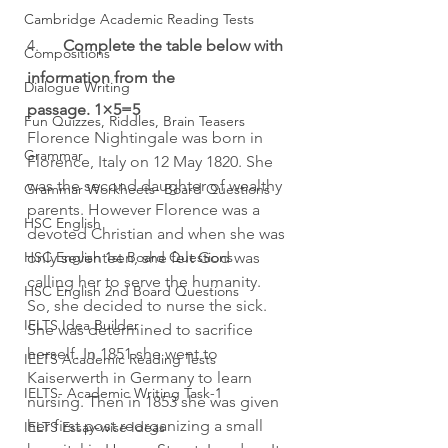
Cambridge Academic Reading Tests
4.      
Complete the table below with 
Compositions
information from the 
Dialogue Writing
passage. 1×5=5
Fun Quizzes, Riddles, Brain Teasers
Florence Nightingale was born in 
Grammar
Florence, Italy on 12 May 1820. She 
was the second daughter of wealthy 
Grammar Workheets- Board Questions
parents. However Florence was a 
HSC English
devoted Christian and when she was 
HSC English 1st Board Questions
only seventeen, she felt God was 
calling her to serve the humanity. 
HSC English 2nd Board Questions
So, she decided to nurse the sick. 
IELTS Idea Builder
She was determined to sacrifice 
herself. In 1851 she went to 
IELTS Academic Reading Tests
Kaiserwerth in Germany to learn 
IELTS- Academic Writing Task-1
nursing. Then in 1853 she was given 
her first post reorganizing a small 
IELTS Essay-wise Ideas