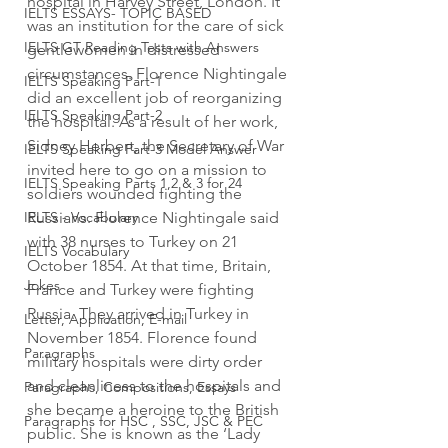
hospital in Harvey Street, London. It 
IELTS ESSAYS- TOPIC BASED
was an institution for the care of sick 
IELTS GT Reading Tests with Answers
gentlewomen in distressed 
circumstances. Florence Nightingale 
IELTS Speaking Part-1
did an excellent job of reorganizing 
IELTS Speaking Part-2
the hospital. As a result of her work, 
Sidney Herbert, the Secretary of War 
IELTS Speaking Part-3 Model Answer
invited here to go on a mission to 
IELTS Speaking Parts 1,2 & 3 for 24
soldiers wounded fighting the 
IELTS - Vocabulary
Russians. Florence Nightingale said 
with 38 nurses to Turkey on 21 
IELTS Vocabulary
October 1854. At that time, Britain, 
Jokes
France and Turkey were fighting 
Russia. They arrived in Turkey in 
Letter, Application, E-mail
November 1854. Florence found 
Paragraphs
military hospitals were dirty order 
and cleanliness to the hospitals and 
Paragraphs, Compositions, Essays
she became a heroine to the British 
Paragraphs for HSC , SSC, JSC & PEC
public. She is known as the ‘Lady 