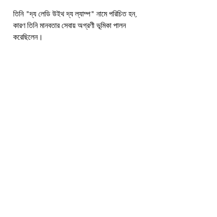
তিনি "দ্য লেডি উইথ দ্য ল্যাম্প" নামে পরিচিত হন, 
কারণ তিনি মানবতার সেবায় অগ্রণী ভূমিকা পালন 
করেছিলেন।