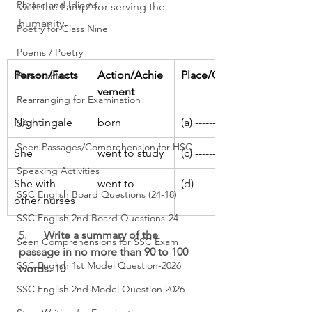
Phrase and Idioms
with the Lamp’ for serving the 
humanity.
Poetry for Class Nine
Poems / Poetry
Person/Facts
Action/Achie
Place/Country
Punctuation
vement
Rearranging for Examination
Nightingale
born
(a) ------
SAT
Seen Passages/Comprehension for HSC
She
went to study
(c) ------
Speaking Activities
She with 
went to
(d) ------
SSC English Board Questions (24-18)
other nurses
SSC English 2nd Board Questions-24
5.      
Write a summary of the 
Seen Comprehensions for SSC Exam
passage in no more than 90 to 100 
SSC English 1st Model Question-2026
words. 10
SSC English 2nd Model Question 2026