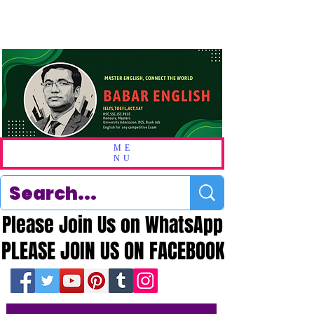
ME
NU
Please Join Us on WhatsApp
Please Join Us on WhatsApp
PLEASE JOIN US ON FACEBOOK
PLEASE JOIN US ON FACEBOOK