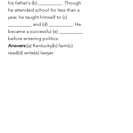
his father's (b) __________. Though 
he attended school for less than a 
year, he taught himself to (c) 
__________ and (d) __________. He 
became a successful (e) __________ 
before entering politics.
Answers:
(a) Kentucky(b) farm(c) 
read(d) write(e) lawyer