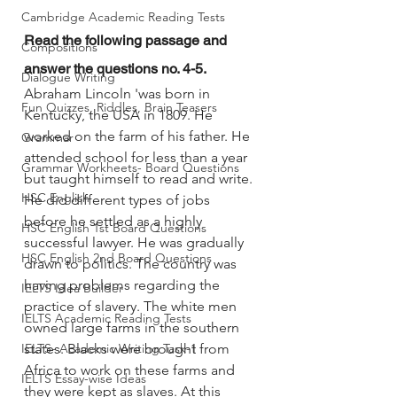
Cambridge Academic Reading Tests
Read the following passage and 
Compositions
answer the questions no. 4-5.
Dialogue Writing
Abraham Lincoln 'was born in 
Fun Quizzes, Riddles, Brain Teasers
Kentucky, the USA in 1809. He 
worked on the farm of his father. He 
Grammar
attended school for less than a year 
Grammar Workheets- Board Questions
but taught himself to read and write. 
HSC English
He did different types of jobs 
before he settled as a highly 
HSC English 1st Board Questions
successful lawyer. He was gradually 
HSC English 2nd Board Questions
drawn to politics. The country was 
having problems regarding the 
IELTS Idea Builder
practice of slavery. The white men 
IELTS Academic Reading Tests
owned large farms in the southern 
IELTS- Academic Writing Task-1
states. Blacks were brought from 
Africa to work on these farms and 
IELTS Essay-wise Ideas
they were kept as slaves. At this 