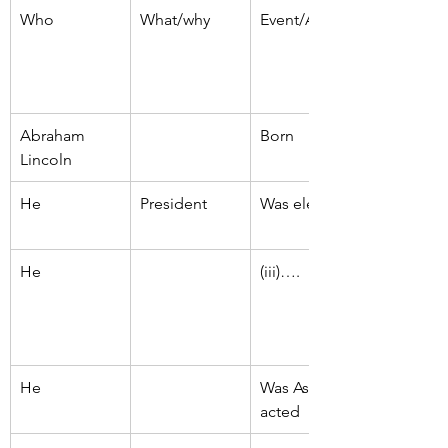
Who
What/why
Event/Activity
Abraham 
Born
Lincoln
He 
President
Was elected
He 
(iii)….
He
Was Assassin 
acted