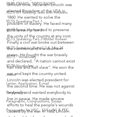
IELTS ESSAYS- TOPIC BASED
difficult time, Abraham Lincoln was 
elected President of the USA in 
IELTS GT Reading Tests with Answers
1860. He wanted to solve the 
IELTS Speaking Part-1
problem of slavery. He faced many 
problems. He wanted to preserve 
IELTS Speaking Part-2
the unity of the country at any cost. 
IELTS Speaking Part-3 Model Answer
Finally a civil war broke out between 
IELTS Speaking Parts 1,2 & 3 for 24
the northern and the southern 
states. He fought the war bravely 
IELTS - Vocabulary
and declared, "A nation cannot exist 
IELTS Vocabulary
half free and half slave". He won the 
war and kept the country united. 
Jokes
Lincoln was elected president for 
Letter, Application, E-mail
the second time. He was not against 
Paragraphs
anybody and wanted everybody to 
live in peace. He made sincere 
Paragraphs, Compositions, Essays
efforts to heal the people's wounds 
Paragraphs for HSC , SSC, JSC & PEC
caused by the war. In 1862 Lincoln 