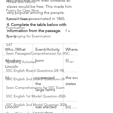
declared that from then onwards all 
Phrase and Idioms
slaves would be free. This made him 
Poetry for Class Nine
very popular among the people. 
Lincoln was assassinated in 1865.
Poems / Poetry
4. Complete the table below with 
Punctuation
information from the passage.    
1 x 
Rearranging for Examination
5 = 5
SAT
Who /What
Event/Activity
Where/Place
Seen Passages/Comprehension for HSC
Abraham 
born
(i) 
...
..
Speaking Activities
Lincoln
SSC English Board Questions (24-18)
(ii)……
possessed 
the southern 
SSC English 2nd Board Questions-24
the
states
Seen Comprehensions for SSC Exam
large farms
SSC English 1st Model Question-2026
SSC English 2nd Model Question 2026
Lincoln 
was elected
(iii)…..
president 