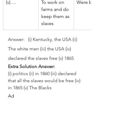
(v)….
To work on 
Were brought
farms and do 
keep them as 
slaves
Answer:   (i) Kentucky, the USA (ii) 
The white men (iii) the USA (iv) 
declared the slaves free (v) 1865
Extra Solution Answer:
(i) politics (ii) in 1860 (iii) declared 
that all the slaves would be free (iv) 
in 1865 (v) The Blacks
Ad