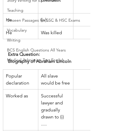
Story Writing for Examination
Teaching
He 
(iv)…..
Unseen Passages for SSC & HSC Exams
Vocabulary
He 
Was killed
Writing
BCS English Questions All Years
Extra Question:
Medical Admission Test English
Biography of Abraham Lincoln
Popular 
All slave 
declaration
would be free
Worked as
Successful 
lawyer and 
gradually 
drawn to (i) 
..... 